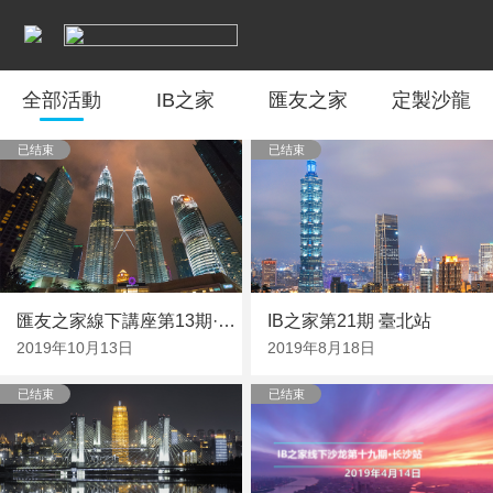
全部活動
IB之家
匯友之家
定製沙龍
已结束
已结束
匯友之家線下講座第13期·吉隆坡
IB之家第21期 臺北站
2019年10月13日
2019年8月18日
已结束
已结束